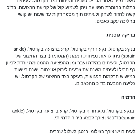
כאשר מייד לאחר מכן יש כאבים ונפיחות בצד הקרסול. לעיתים
בתלות בחומרת הפציעה ניתן לשמוע קול של קריעת הרצועות. בד"כ
קשה לחזור לשחק ולעיתים תוך מספר דקות עד שעות יש קושי
בהליכה עקב כאבים.
בדיקה גופנית
בנקע בקרסול, נקע חריף בקרסול, קרע ברצועה בקרסול, (ankle
sprain) ניתן לראות נפיחות, דממת (המטומה), בצד החיצוני של
הקרסול, ולעיתים במידה ועבר זמן מהפציעה ההמטומה יורדת לכיוון
כף הרגל ולעיתים משנה את צבעיה לירוק או צהוב. ישנה רגישות
במישוש הרקמות הפגועות, בעיקר בצד החיצוני של הקרסול. יש
צליעה הנובעת בד"כ מהכאבים.
הדמיה
בנקע בקרסול, נקע חריף בקרסול, קרע ברצועה בקרסול, (ankle
sprain)בד"כ אין צורך לבצע בירור הדמייתי.
לעיתים יש צורך בצילומי רנטגן לשלול שברים.