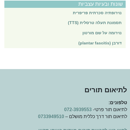
שונות ובעיות עצביות
נוירופתיה סכרתית פריפרית
תסמונת תעלה טרסלית (TTS)
נוירומה על שם מורטון
דורבן (plantar fascitis)
לתיאום תורים
טלפונים:
לתיאום תור פרטי-
072-3939553
לתיאום תור דרך כללית מושלם –
0733949510