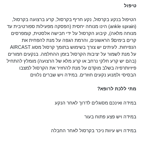
טיפול
הטיפול בנקע בקרסול, נקע חריף בקרסול, קרע ברצועה בקרסול,
(ankle sprain) הינו מנוחה יחסית (הפסקה מפעילות ספורטיבית עד
מנוחה מלאה), קיבוע הקרסול על ידי חבישה אלסטית, קומפרסים
קרים בימים9 הראשונים, והרמת הגפה על מנת להפחית את
הנפיחות. לעיתים יש צורך בשימוש בתומך קרסול מסוג AIRCAST
על מנת לשמור על יציבות הקרסול בזמן ההחלמה. בנקעים חמורים
(בהם יש קרע חלקי נרחב או קרע מלא של הרצועה) מומלץ להתחיל
פיזיותרפיה בשלב מוקדם על מנת להחזיר את הקרסול למצבו
הבסיסי ולמנוע נקעים חוזרים. במידה ויש שברים נלווים
מתי ללכת לרופא?
במידה ואינכם מסוגלים לדרוך לאחר הנקע
במידה ויש פצע פתוח בעור
במידה ויש עיוות ניכר בקרסול לאחר החבלה